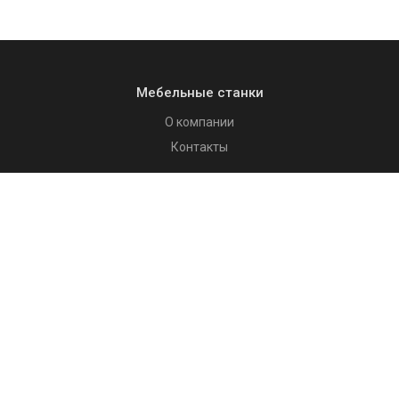
Мебельные станки
О компании
Контакты
Каталог
Мебельное оборудование
Столярное оборудование
Системы аспирации, удаление стружки
Покупателям
Как купить
Доставка