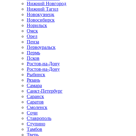
Нижний Новгород
Нижний Тагил
Новокузнецк
Новосибирск
Норильск
Омск
Орел
Пенза
Первоуральск
Пермь
Псков
Ростов-на-Дону
Ростов-на-Дону
Рыбинск
Рязань
Самара
Санкт-Петербург
Саранск
Саратов
Смоленск
Сочи
Ставрополь
Ступино
Тамбов
Тверь