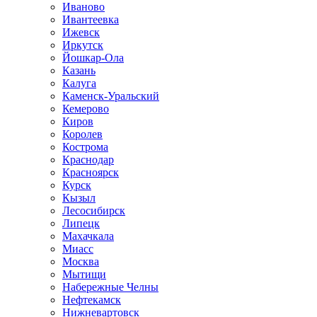
Иваново
Ивантеевка
Ижевск
Иркутск
Йошкар-Ола
Казань
Калуга
Каменск-Уральский
Кемерово
Киров
Королев
Кострома
Краснодар
Красноярск
Курск
Кызыл
Лесосибирск
Липецк
Махачкала
Миасс
Москва
Мытищи
Набережные Челны
Нефтекамск
Нижневартовск