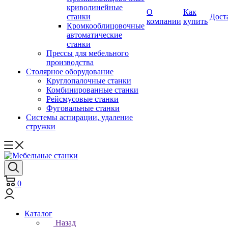
криволинейные
О
Как
станки
Дост
компании
купить
Кромкооблицовочные
автоматические
станки
Прессы для мебельного
производства
Столярное оборудование
Круглопалочные станки
Комбинированные станки
Рейсмусовые станки
Фуговальные станки
Системы аспирации, удаление
стружки
0
Каталог
Назад